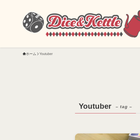
ホーム
Youtuber
Youtuber
– tag –