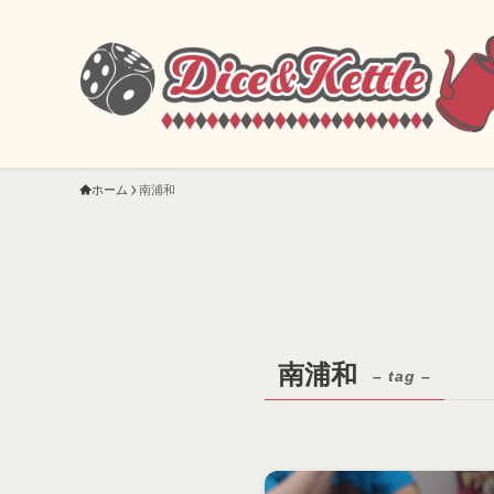
ホーム
南浦和
南浦和
– tag –