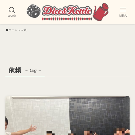
search
MENU
ホーム
依頼
依頼
– tag –